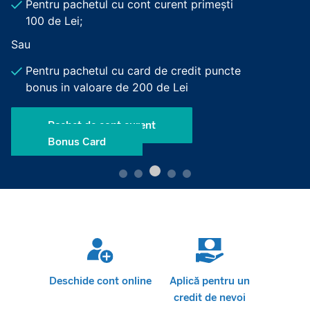
Pentru pachetul cu cont curent primești
100 de Lei;
Sau
Pentru pachetul cu card de credit puncte
bonus in valoare de 200 de Lei
Pachet de cont curent
Bonus Card
 un credit
Deschide cont online
Aplică pentru un
Alege
credit de nevoi
cumpărăt