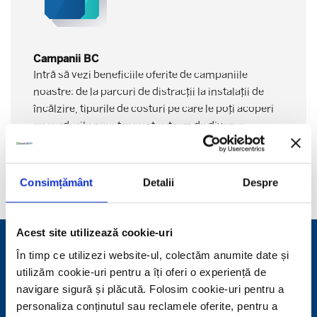
Campanii BC
Intră să vezi beneficiile oferite de campaniile
noastre: de la parcuri de distracții la instalații de
încălzire, tipurile de costuri pe care le poți acoperi
cu cardurile noastre sunt extrem de diverse.
Aplică acum
Consimțământ
Detalii
Despre
Acest site utilizează cookie-uri
În timp ce utilizezi website-ul, colectăm anumite date și
Canalele digitale Garanti BBVA
utilizăm cookie-uri pentru a îți oferi o experiență de
navigare sigură și plăcută. Folosim cookie-uri pentru a
Aplicația Garanti BBVA
personaliza conținutul sau reclamele oferite, pentru a