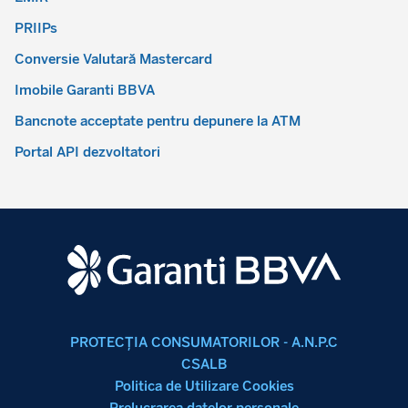
PRIIPs
Conversie Valutară Mastercard
Imobile Garanti BBVA
Bancnote acceptate pentru depunere la ATM
Portal API dezvoltatori
PROTECŢIA CONSUMATORILOR - A.N.P.C
CSALB
Politica de Utilizare Cookies
Prelucrarea datelor personale