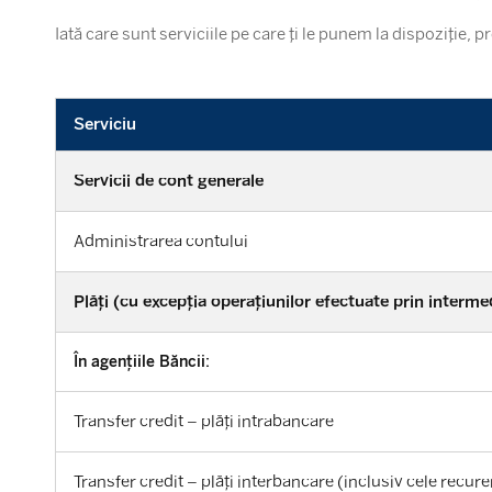
Iată care sunt serviciile pe care ți le punem la dispoziție,
Serviciu
Servicii de cont generale
Administrarea contului
Plăți (cu excepția operațiunilor efectuate prin intermed
În agențiile Băncii:
Transfer credit – plăți intrabancare
Transfer credit – plăți interbancare (inclusiv cele recu