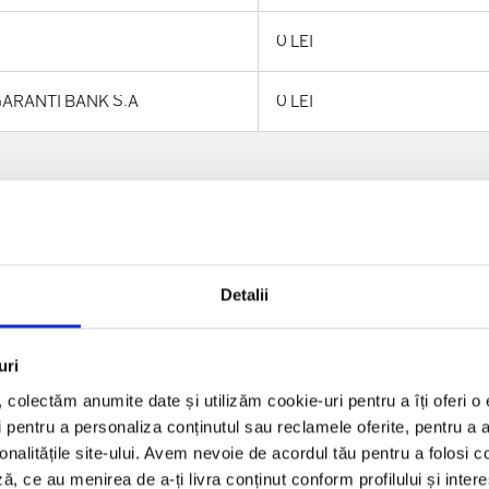
0 LEI
al GARANTI BANK S.A
0 LEI
0 LEI
0 LEI
Detalii
0 LEI
uri
l, colectăm anumite date și utilizăm cookie-uri pentru a îți oferi 
bănci din România
0 LEI
 pentru a personaliza conținutul sau reclamele oferite, pentru a an
ionalitățile site-ului. Avem nevoie de acordul tău pentru a folosi c
2%, minimum 10 LEI
ă, ce au menirea de a-ți livra conținut conform profilului și inter