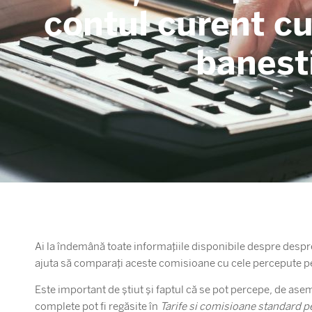
contul curent cu
banesti
Ai la îndemână toate informațiile disponibile despre despre
ajuta să comparați aceste comisioane cu cele percepute pe
Este important de știut și faptul că se pot percepe, de ase
complete pot fi regăsite în
Tarife si comisioane standard p