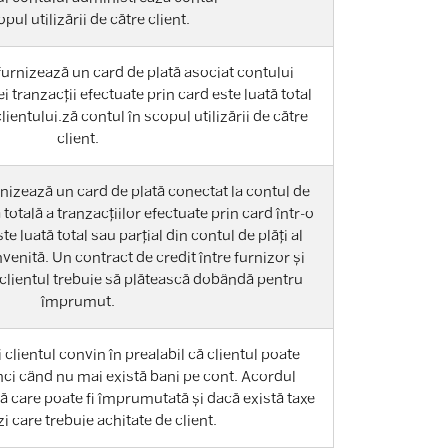
opul utilizării de către client.
furnizează un card de plată asociat contului
i tranzacții efectuate prin card este luată total
lientului.ză contul în scopul utilizării de către
client.
rnizează un card de plată conectat la contul de
 totală a tranzacțiilor efectuate prin card într-o
e luată total sau parțial din contul de plăți al
nvenită. Un contract de credit între furnizor și
ă clientul trebuie să plătească dobândă pentru
împrumut.
 clientul convin în prealabil că clientul poate
i când nu mai există bani pe cont. Acordul
 care poate fi împrumutată și dacă există taxe
i care trebuie achitate de client.