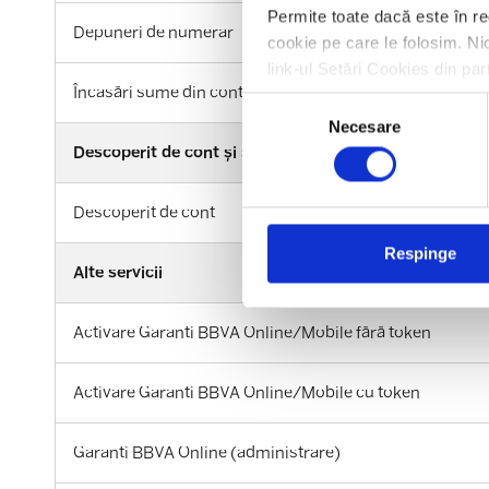
Permite toate dacă este în re
Depuneri de numerar
cookie pe care le folosim. Nic
link-ul Setări Cookies din par
Încasări sume din contul deschis la alt prestator de serv
Selecția
Necesare
consimțământului
Descoperit de cont și servicii conexe
Descoperit de cont
Respinge
Alte servicii
Activare Garanti BBVA Online/Mobile fără token
Activare Garanti BBVA Online/Mobile cu token
Garanti BBVA Online (administrare)