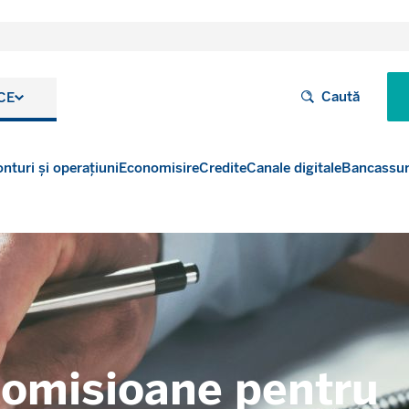
Caută
CE
nturi și operațiuni
Economisire
Credite
Canale digitale
Bancassu
comisioane pentru