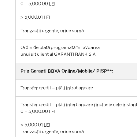
0 – 5,000.00 LEI
> 5,000.01 LEI
Tranzacții urgente, orice sumă
Ordin de plată programată în favoarea
unui alt client al GARANTI BANK S.A
Prin Garanti BBVA Online/Mobile/ PISP**:
Transfer credit – plăți intrabancare
Transfer credit – plăți interbancare (inclusiv cele instant
0 – 5,000.00 LEI
> 5,000.01 LEI
Tranzacții urgente, orice sumă