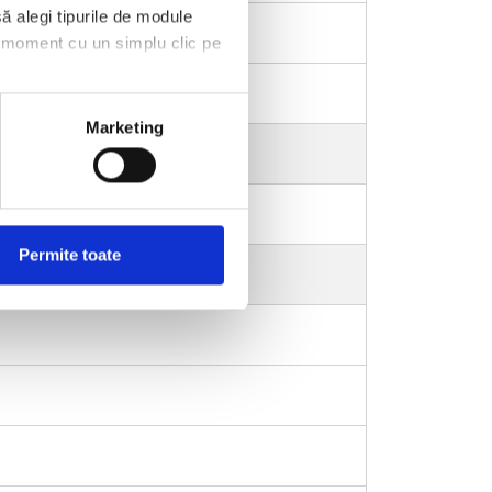
ă alegi tipurile de module
ce moment cu un simplu clic pe
Marketing
 7.98%
Permite toate