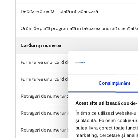
Debitare directă – plată intrabancară
Ordin de plată programată în favoarea unui alt client 
Carduri și numerar
Furnizarea unui card de debit
Furnizarea unui card de credit
Consimțământ
Retrageri de numerar de la ATM-ul băncii
Acest site utilizează cookie-
În timp ce utilizezi website-u
Retrageri de numerar în LEI de la ATM-ul/POS-ul altor 
și plăcută. Folosim cookie-uri
putea livra corect toate funcț
Retrageri de numerar în LEI de la ghișeul băncii
marketing, cercetare și analiz