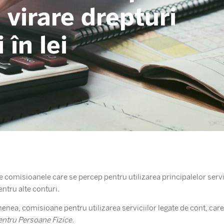
 virare drepturi
 în lei
 comisioanele care se percep pentru utilizarea principalelor servi
ntru alte conturi.
menea, comisioane pentru utilizarea serviciilor legate de cont, car
entru Persoane Fizice.