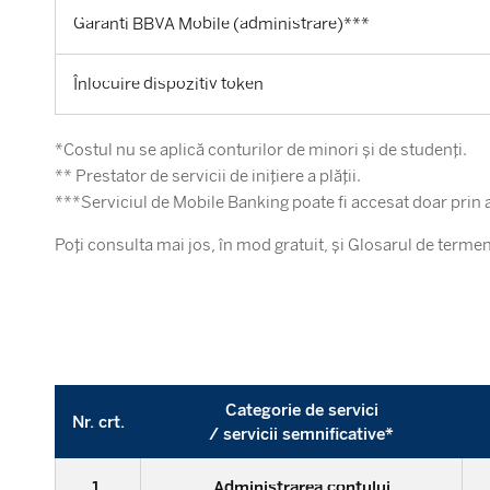
Garanti BBVA Mobile (administrare)***
Înlocuire dispozitiv token
*Costul nu se aplică conturilor de minori și de studenți.
** Prestator de servicii de inițiere a plății.
***Serviciul de Mobile Banking poate fi accesat doar prin 
Poți consulta mai jos, în mod gratuit, și Glosarul de terme
Categorie de servici
Nr. crt.
/ servicii semnificative*
1.
Administrarea contului