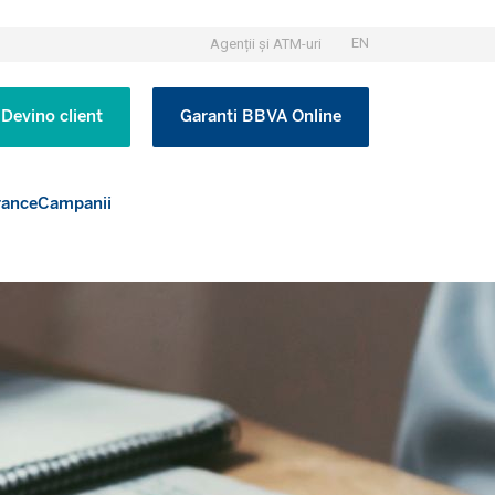
EN
Agenții și ATM-uri
Devino client
Garanti BBVA Online
rance
Campanii