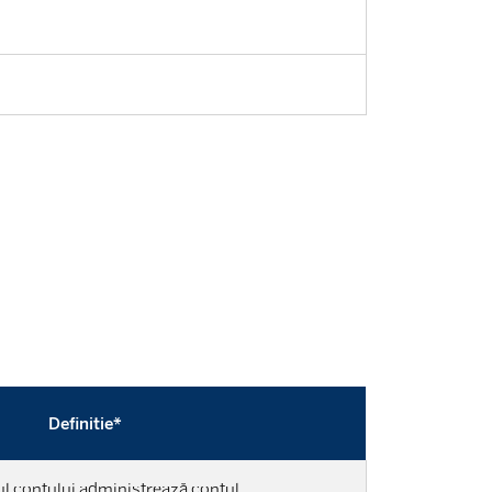
Definitie*
ul contului administrează contul