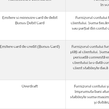
în sc
Emitere si reinnoire card de debit
Furnizorul contului 
Bonus Debit Card
clientului. Suma fiecăre
sau parțial din contul c
Emitere card de credit (Bonus Card)
Furnizorul contului fu
plăți al clientului. Suma
perioadă convenită est
clientului la o dată co
client stabilește dac
Overdraft
Furnizorul contului și
împrumuta bani atunc
stabilește suma maximă
și dobânz