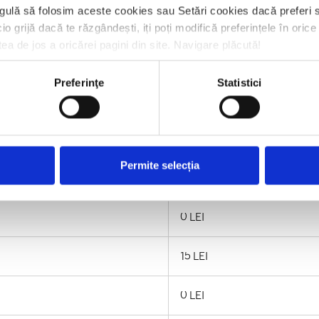
gulă să folosim aceste cookies sau Setări cookies dacă preferi s
0 LEI
io grijă dacă te răzgândești, iți poți modifică preferințele în ori
tea de jos a oricărei pagini din site. Navigare plăcută!
icii
0 LEI
Preferinţe
Statistici
Rata de dobândă: IRCC 3M +
Permite selecția
0 LEI
15 LEI
0 LEI