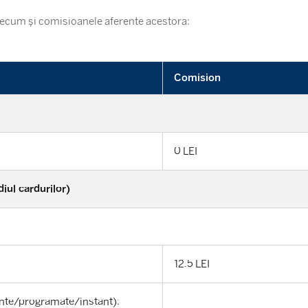
 precum și comisioanele aferente acestora:
Comision
0 LEI
iul cardurilor)
12.5 LEI
rente/programate/instant):