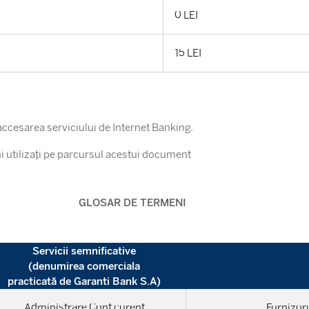
0 LEI
15 LEI
accesarea serviciului de Internet Banking.
ni utilizați pe parcursul acestui document
GLOSAR DE TERMENI
Servicii semnificative
(denumirea comerciala
practicată de Garanti Bank S.A)
Administrare Cont curent
Furnizor