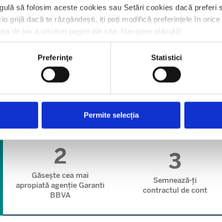
gulă să folosim aceste cookies sau Setări cookies dacă preferi s
io grijă dacă te răzgândești, iți poți modifică preferințele în ori
tea de jos a oricărei pagini din site. Navigare plăcută!
Preferinţe
Statistici
entru deschiderea unui cont 
Permite selecția
2
3
Găsește cea mai
Semnează-ți
apropiată agenție Garanti
contractul de cont
BBVA