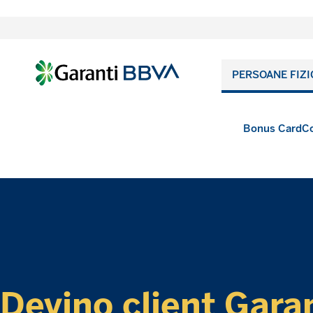
PERSOANE FIZI
Bonus Card
Co
Devino client Gara