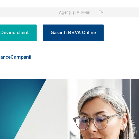
EN
Agenții și ATM-uri
Devino client
Garanti BBVA Online
rance
Campanii