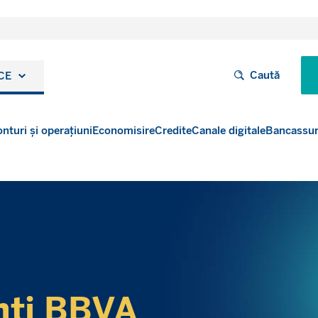
Caută
CE
nturi și operațiuni
Economisire
Credite
Canale digitale
Bancassu
nti BBVA