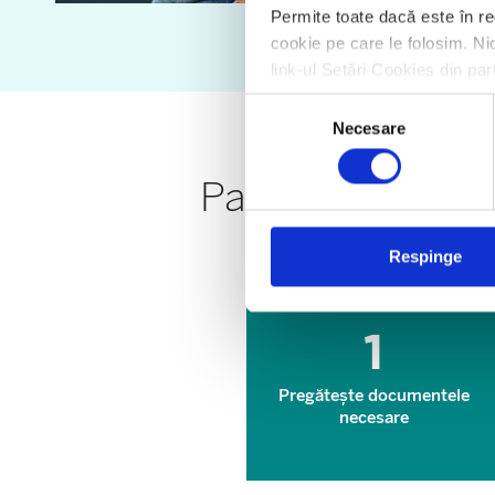
Permite toate dacă este în re
cookie pe care le folosim. Nic
link-ul Setări Cookies din par
Selecția
Necesare
consimțământului
Pașii de urmat p
Respinge
1
Pregătește documentele
necesare