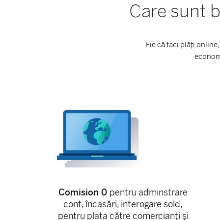
Care sunt b
Fie că faci plăți onlin
economi
Comision 0
pentru adminstrare
cont, încasări, interogare sold,
pentru plata către comercianți și