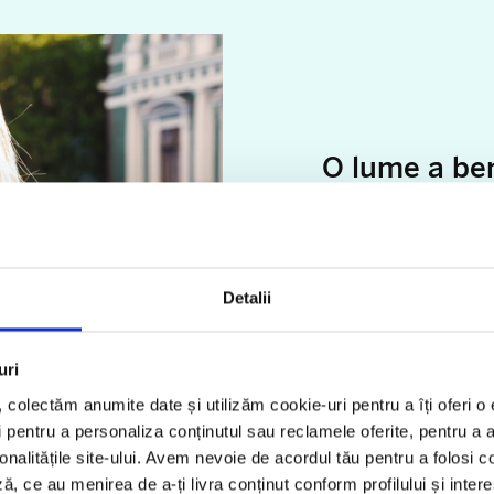
O lume a ben
La Garanti poți să aleg
beneficiile și alege-l p
viață și coșului tău de
Detalii
Fie că optezi pentru va
mare de credit, ești ad
vei găsi toate avantajel
uri
l, colectăm anumite date și utilizăm cookie-uri pentru a îți oferi 
 pentru a personaliza conținutul sau reclamele oferite, pentru a an
ionalitățile site-ului. Avem nevoie de acordul tău pentru a folosi c
ă, ce au menirea de a-ți livra conținut conform profilului și inter