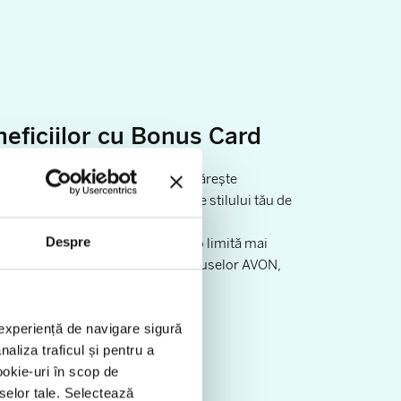
eficiilor cu Bonus Card
i dintr-o varietate de carduri. Urmărește
e cel care se potrivește cel mai bine stilului tău de
 cumpărături.
Despre
rianta clasică, gold, premium cu o limită mai
eptul acțiunilor eco ori fanul produselor AVON,
e.
o experiență de navigare sigură
aliza traficul și pentru a
ookie-uri în scop de
eselor tale. Selectează