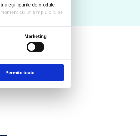
ă alegi tipurile de module
ce moment cu un simplu clic pe
Marketing
curent in Lei
Permite toate