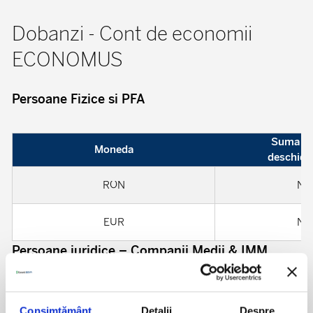
Dobanzi - Cont de economii
ECONOMUS
Persoane Fizice si PFA
Suma li
Moneda
deschide
RON
Nu 
EUR
Nu 
Persoane juridice – Companii Medii & IMM
Suma li
Moneda
deschide
Consimțământ
Detalii
Despre