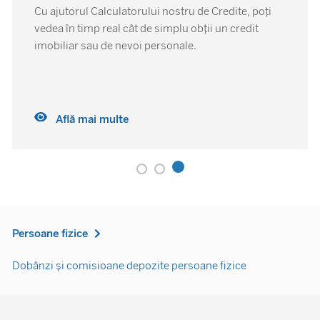
Devino client Garanti BBVA și ai mai multe
beneficii decât crezi Deschide un cont Care sunt
beneficiile contului tău Garanti BBVA Fie că faci
plăți
Află mai multe
Persoane fizice
Dobânzi și comisioane depozite persoane fizice