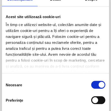
RON
Nu 
Acest site utilizează cookie-uri
EUR
Nu 
În timp ce utilizezi website-ul, colectăm anumite date și
utilizăm cookie-uri pentru a îți oferi o experiență de
navigare sigură și plăcută. Folosim cookie-uri pentru a
DOBANZI - Depozite Cash
personaliza conținutul sau reclamele oferite, pentru a
Colateral
analiza traficul și pentru a putea livra corect toate
funcționalitățile site-ului. Avem nevoie de acordul tău
pentru a folosi cookie-uri în scop de marketing, cercetare
Persoane fizice si PFA / Companii Medii & IMM
și analiză, ce au menirea de a-ți livra conținut conform
profilului și intereselor tale. Selectează Permite toate
dacă este în regulă să folosim aceste cookies sau Setări
Selecția
Moneda
Suma limita pentru deschidere
cookies dacă preferi să alegi tipurile de module cookie pe
Necesare
consimțământului
care le folosim. Nicio grijă dacă te răzgândești, iți poți
modifică preferințele în orice moment cu un simplu clic
RON
Nu exista
Preferinţe
pe link-ul Setări Cookies din partea de jos a oricărei
pagini din site. Navigare plăcută!
EUR
Nu exista