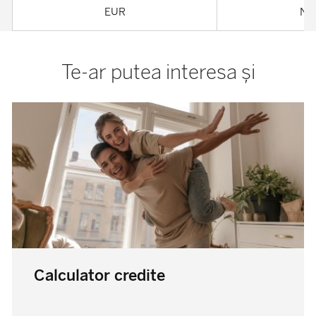
EUR
Nu 
Te-ar putea interesa și
Devino client