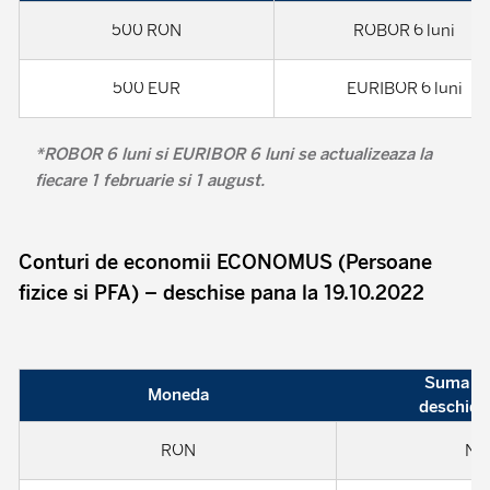
500 RON
ROBOR 6 luni
500 EUR
EURIBOR 6 luni
*ROBOR 6 luni si EURIBOR 6 luni se actualizeaza la
fiecare 1 februarie si 1 august.
Conturi de economii ECONOMUS (Persoane
fizice si PFA) – deschise pana la 19.10.2022
Suma li
Moneda
deschide
RON
Nu 