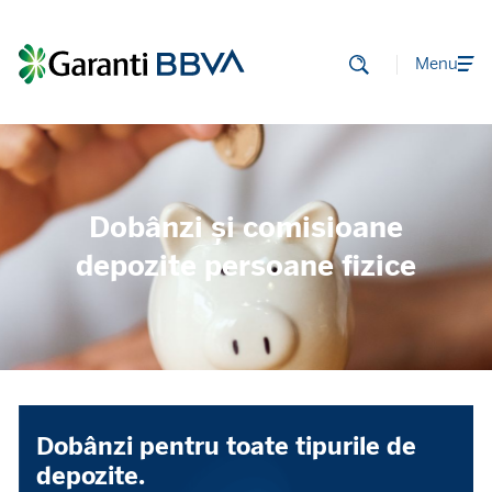
Menu
Dobânzi și comisioane
depozite persoane fizice
Dobânzi pentru toate tipurile de
depozite.