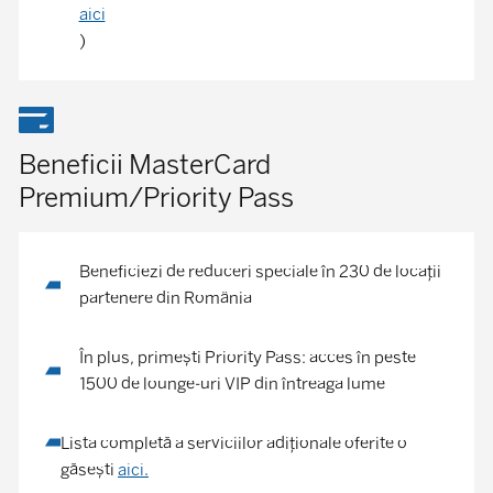
aici
)
Beneficii MasterCard
Premium/Priority Pass
Beneficiezi de reduceri speciale în 230 de locații
partenere din România
În plus, primești Priority Pass: acces în peste
1500 de lounge-uri VIP din întreaga lume
Lista completă a serviciilor adiționale oferite o
găsești
aici.