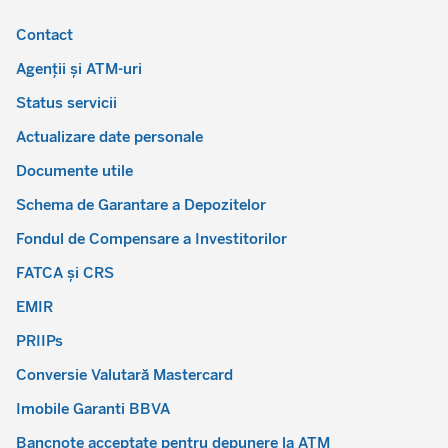
Contact
Agenții și ATM-uri
Status servicii
Actualizare date personale
Documente utile
Schema de Garantare a Depozitelor
Fondul de Compensare a Investitorilor
FATCA și CRS
EMIR
PRIIPs
Conversie Valutară Mastercard
Imobile Garanti BBVA
Bancnote acceptate pentru depunere la ATM