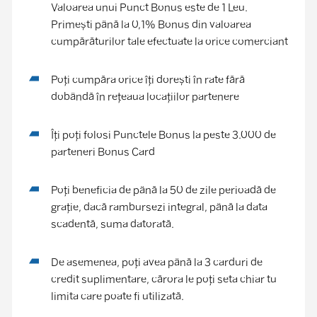
Valoarea unui Punct Bonus este de 1 Leu.
Primești până la 0,1% Bonus din valoarea
cumpărăturilor tale efectuate la orice comerciant
Poți cumpăra orice îți dorești în rate fără
dobândă în rețeaua locațiilor partenere
Îți poți folosi Punctele Bonus la peste 3.000 de
parteneri Bonus Card
Poți beneficia de până la 50 de zile perioadă de
grație, dacă rambursezi integral, până la data
scadentă, suma datorată.
De asemenea, poți avea până la 3 carduri de
credit suplimentare, cărora le poți seta chiar tu
limita care poate fi utilizată.