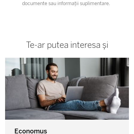
documente sau informații suplimentare.
Te-ar putea interesa și
Economus