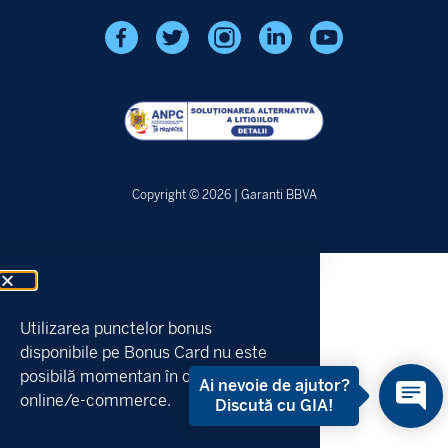
Copyright © 2026 | Garanti BBVA
Utilizarea punctelor bonus
disponibile pe Bonus Card nu este
posibilă momentan în cazul plăților
online/e-commerce.