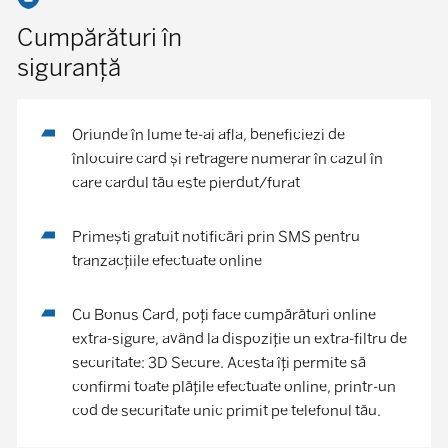
Cumpărături în
siguranță
Oriunde în lume te-ai afla, beneficiezi de
înlocuire card și retragere numerar în cazul în
care cardul tău este pierdut/furat
Primești gratuit notificări prin SMS pentru
tranzacțiile efectuate online
Cu Bonus Card, poţi face cumpărături online
extra-sigure, având la dispoziţie un extra-filtru de
securitate: 3D Secure. Acesta îţi permite să
confirmi toate plăţile efectuate online, printr-un
cod de securitate unic primit pe telefonul tău.