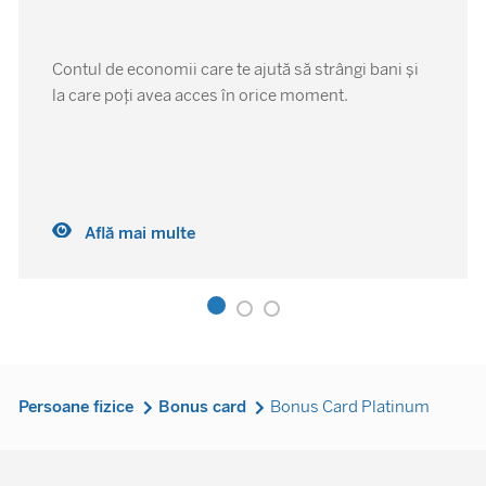
Contul de economii care te ajută să strângi bani şi
la care poţi avea acces în orice moment.
Află mai multe
Persoane fizice
Bonus card
Bonus Card Platinum