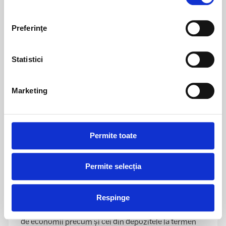
care le folosim. Nicio grijă dacă te răzgândești, iți poți
modifică preferințele în orice moment cu un simplu clic
Preferinţe
pe link-ul Setări Cookies din partea de jos a oricărei
pagini din site. Navigare plăcută!
Statistici
În agenții
Marketing
Poți veni în oricare din agențiile Garanti BBVA
Află mai multe
Permite toate
Garanti BBVA face parte din categoria instituțiilor de
Permite selecția
credit care contribuie la schema de garantare a
depozitelor, administrată de Fondul de Garantare a
Respinge
Depozitelor Bancare.
Banii clienților din conturile curente, cei din conturile
de economii precum și cei din depozitele la termen