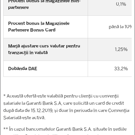
Procent bonus la magazinele non-
0,1%
partenere
Procent bonus la Magazinele
până la 10%
Partenere Bonus Card
Marjă ajustare curs valutar pentru
1,25%
tranzacţii în valută
Dobânda DAE
33,2%
* Această ofertă este valabilă pentru clienţii cu convenţii
salariale la Garanti Bank S.A, care solicită un card de credit
după data de 15.12.2019, şi doar în perioada în care Convenţia
Salarială este activă.
** În cazul bancomatelor Garanti Bank S.A. situate în sediile