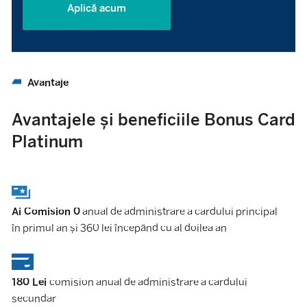
Aplică acum
Avantaje
Avantajele și beneficiile Bonus Card
Platinum
Ai Comision 0
anual de administrare a cardului principal
în primul an şi 360 lei începând cu al doilea an
180 Lei
comision anual de administrare a cardului
secundar