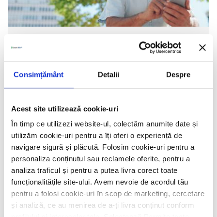
Consimțământ
Detalii
Despre
Acest site utilizează cookie-uri
În timp ce utilizezi website-ul, colectăm anumite date și
utilizăm cookie-uri pentru a îți oferi o experiență de
Alerte SMS
navigare sigură și plăcută. Folosim cookie-uri pentru a
personaliza conținutul sau reclamele oferite, pentru a
analiza traficul și pentru a putea livra corect toate
Serviciul Alerte SMS de la Garanti BBVA te scapă
funcționalitățile site-ului. Avem nevoie de acordul tău
de orice griji în ceea ce privește gestionarea
pentru a folosi cookie-uri în scop de marketing, cercetare
banilor tăi.
și analiză, ce au menirea de a-ți livra conținut conform
profilului și intereselor tale. Selectează Permite toate