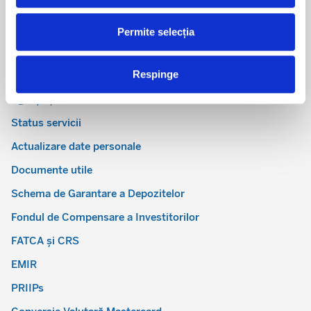
Apariții în presă
Premiile noastre
Permite selecția
Linkuri utile
Respinge
Contact
Agenții și ATM-uri
Status servicii
Actualizare date personale
Documente utile
Schema de Garantare a Depozitelor
Fondul de Compensare a Investitorilor
FATCA și CRS
EMIR
PRIIPs