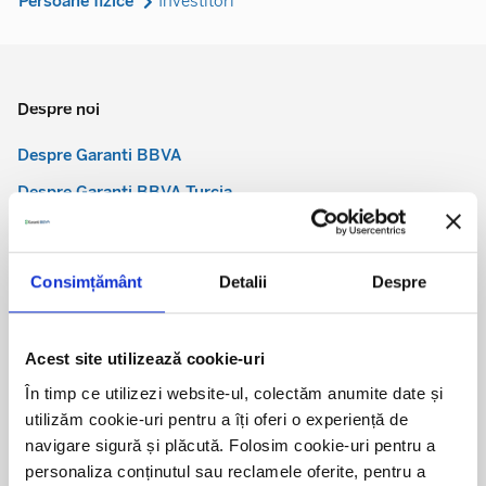
Persoane fizice
Investitori
Despre noi
Despre Garanti BBVA
Despre Garanti BBVA Turcia
Viziunea noastră
Situații financiare
Consimțământ
Detalii
Despre
Rapoarte Basel Pilonul III
Investitori
Acest site utilizează cookie-uri
Bănci corespondente
În timp ce utilizezi website-ul, colectăm anumite date și
Sustenabilitate
utilizăm cookie-uri pentru a îți oferi o experiență de
navigare sigură și plăcută. Folosim cookie-uri pentru a
Guvernanță corporativă
personaliza conținutul sau reclamele oferite, pentru a