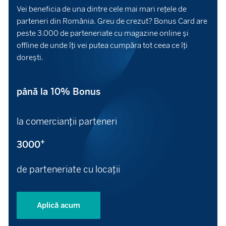
Vei beneficia de una dintre cele mai mari rețele de
parteneri din România. Greu de crezut? Bonus Card are
peste 3.000 de parteneriate cu magazine online și
offline de unde îți vei putea cumpăra tot ceea ce îți
dorești.
până la 10% Bonus
la comercianții parteneri
+
3000
de parteneriate cu locații
Aplică acum