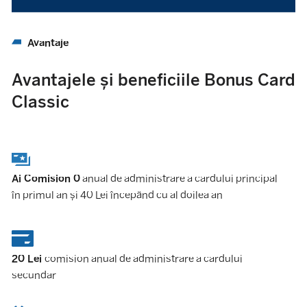
Avantaje
Avantajele și beneficiile Bonus Card
Classic
Ai Comision 0
anual de administrare a cardului principal
în primul an şi 40 Lei începând cu al doilea an
20 Lei
comision anual de administrare a cardului
secundar