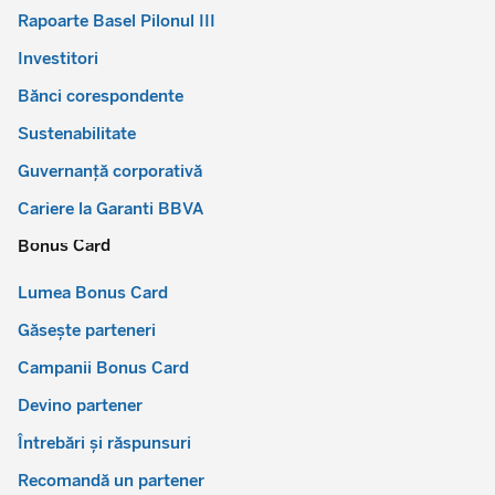
Rapoarte Basel Pilonul III
Investitori
Bănci corespondente
Sustenabilitate
Guvernanță corporativă
Cariere la Garanti BBVA
Bonus Card
Lumea Bonus Card
Găsește parteneri
Campanii Bonus Card
Devino partener
Întrebări și răspunsuri
Recomandă un partener