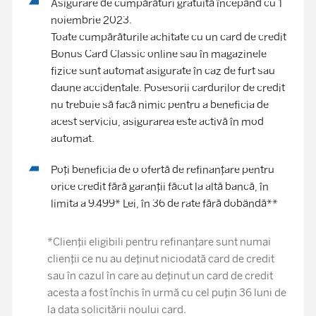
Asigurare de cumpărături gratuită începând cu 1
noiembrie 2023.
Toate cumpărăturile achitate cu un card de credit
Bonus Card Classic online sau în magazinele
fizice sunt automat asigurate în caz de furt sau
daune accidentale. Posesorii cardurilor de credit
nu trebuie să facă nimic pentru a beneficia de
acest serviciu, asigurarea este activă în mod
automat.
Poți beneficia de o ofertă de refinanțare pentru
orice credit fără garanții făcut la altă bancă, în
limita a 9.499* Lei, în 36 de rate fără dobândă**
*Clienții eligibili pentru refinanțare sunt numai
clienții ce nu au deținut niciodată card de credit
sau în cazul în care au deținut un card de credit
acesta a fost închis în urmă cu cel puțin 36 luni de
la data solicitării noului card.