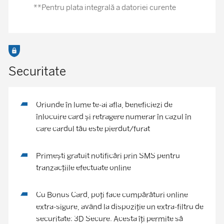
**Pentru plata integrală a datoriei curente
Securitate
Oriunde în lume te-ai afla, beneficiezi de
înlocuire card și retragere numerar în cazul în
care cardul tău este pierdut/furat
Primești gratuit notificări prin SMS pentru
tranzacțiile efectuate online
Cu Bonus Card, poţi face cumpărături online
extra-sigure, având la dispoziţie un extra-filtru de
securitate: 3D Secure. Acesta îţi permite să