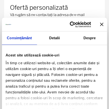
Ofertă personalizată
Vă rugăm să ne contactați la adresa de e-mail
Corporate.Sales@garantibbva.ro
Află mai multe
Consimțământ
Detalii
Despre
Acest site utilizează cookie-uri
În timp ce utilizezi website-ul, colectăm anumite date și
utilizăm cookie-uri pentru a îți oferi o experiență de
navigare sigură și plăcută. Folosim cookie-uri pentru a
personaliza conținutul sau reclamele oferite, pentru a
În agenții
analiza traficul și pentru a putea livra corect toate
Poți veni in oricare din agențiile Garanti BBVA
funcționalitățile site-ului. Avem nevoie de acordul tău
pentru a folosi cookie-uri în scop de marketing, cercetare
Află mai multe
și analiză, ce au menirea de a-ți livra conținut conform