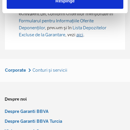
depozitele la termen Garanti BBVA sunt garantați
Respinge
până la concurența sumei de 100,000 EUR, în
echivalent Lei, conform criteriilor menționate în
Formularul pentru Informațiile Oferite
Deponenților
, precum și în
Lista Depozitelor
Excluse de la Garantare
, vezi
aici
.
Corporate
Conturi și servicii
Despre noi
Despre Garanti BBVA
Despre Garanti BBVA Turcia