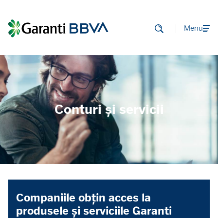
Menu
Conturi și servicii
Companiile obţin acces la
produsele şi serviciile Garanti