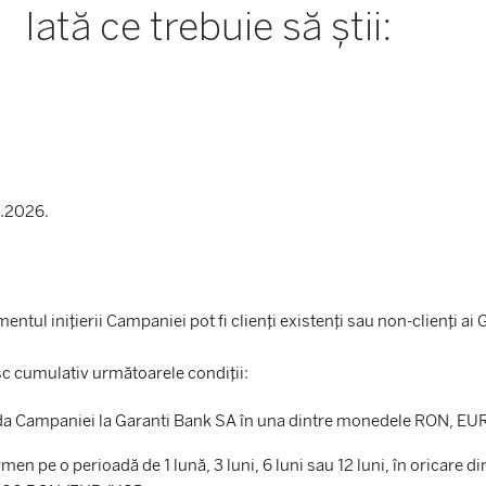
Iată ce trebuie să știi:
6.2026.
ntul inițierii Campaniei pot fi clienți existenți sau non-clienți 
sc cumulativ următoarele condiții:
ada Campaniei la Garanti Bank SA în una dintre monedele RON, EU
men pe o perioadă de 1 lună, 3 luni, 6 luni sau 12 luni, în oricare 