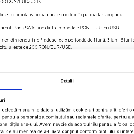
de 200 RON/EUR/USD.
eplinesc cumulativ următoarele condiții, în perioada Campaniei:
a Garanti Bank SA în una dintre monedele RON, EUR sau USD;
men din fonduri noi* aduse, pe o perioadă de 1 lună, 3 luni, 6 luni s
ozitului este de 200 RON/EUR/USD.
nite din depuneri de numerar, sau
transferuri interbancare
în con
Detalii
omat, sau ajunse la maturitate, micșorate, majorate sau desființa
uri
ii Grupului Garanti Romania chiar dacă îndeplinesc condițiile Cam
l, colectăm anumite date și utilizăm cookie-uri pentru a îți oferi 
 pentru a personaliza conținutul sau reclamele oferite, pentru a an
 data de 14.05.2026.
ionalitățile site-ului. Avem nevoie de acordul tău pentru a folosi c
ă, ce au menirea de a-ți livra conținut conform profilului și inter