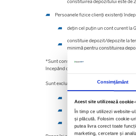
constituirea depozitului este 
Persoanele fizice clienți existenți înd
dețin cel puțin un cont curent l
constituie depozit/depozite la ter
minimă pentru constituirea dep
*Sunt considerate
fonduri noi
sumele prove
începând cu data de 15.05.2026.
Consimțământ
Sunt excluse din Campanie:
Depozitele care se prelungesc aut
Acest site utilizează cookie-
Depozitele constituite de angajaț
În timp ce utilizezi website-u
și plăcută. Folosim cookie-uri
Sumele aflate în contul curent la
putea livra corect toate funcț
marketing, cercetare și analiz