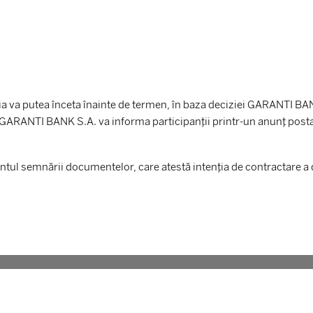
 va putea înceta înainte de termen, în baza deciziei GARANTI BANK 
 GARANTI BANK S.A. va informa participanții printr-un anunț postat 
ul semnării documentelor, care atestă intenția de contractare a d