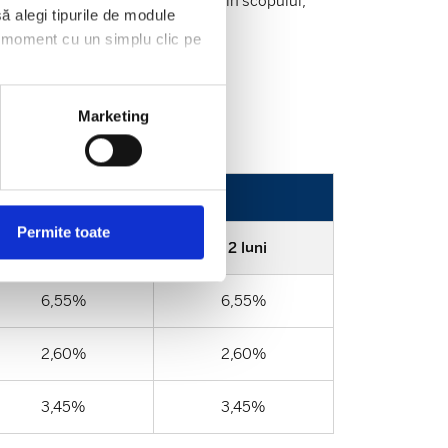
ficării unor situații care contravin scopului,
ă alegi tipurile de module
ce moment cu un simplu clic pe
Marketing
Permite toate
6 luni
12 luni
6,55%
6,55%
2,60%
2,60%
3,45%
3,45%