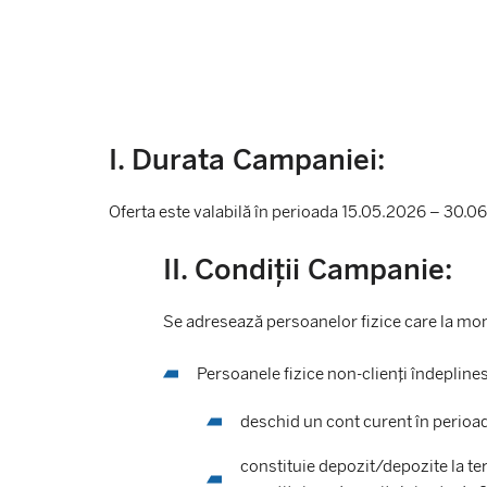
I. Durata Campaniei:
Oferta este valabilă în perioada 15.05.2026 – 30.0
II. Condiții Campanie:
Se adresează persoanelor fizice care la mome
Persoanele fizice non-clienți îndepline
deschid un cont curent în perio
constituie depozit/depozite la ter