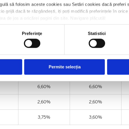
 a anula sau de a recupera bonusul aferent campaniei în cazul identi
gulă să folosim aceste cookies sau Setări cookies dacă preferi s
io grijă dacă te răzgândești, iți poți modifică preferințele în ori
tea de jos a oricărei pagini din site. Navigare plăcută!
Preferinţe
Statistici
n perioada Campaniei:
Depozite la termen - Internet / Mobile Banking
Permite selecția
1 luna
3 luni
6,60%
6,60%
2,60%
2,60%
3,75%
3,60%