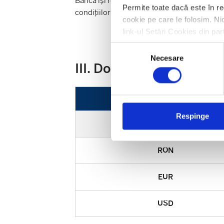
Banca își rezervă dreptul de a nu acorda, de
Permite toate dacă este în re
condițiilor sau regulamentului campaniei.
cookie pe care le folosim. Nic
link-ul Setări Cookies din par
Selecția
Necesare
consimțământului
III. Dobânzi acordate î
Respinge
Moneda / Perioada
RON
EUR
USD