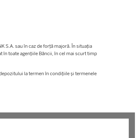
S.A. sau în caz de forță majoră. În situația
în toate agențiile Băncii, în cel mai scurt timp
epozitului la termen în condițiile și termenele