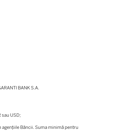
ai GARANTI BANK S.A.
R sau USD;
din agențiile Băncii. Suma minimă pentru