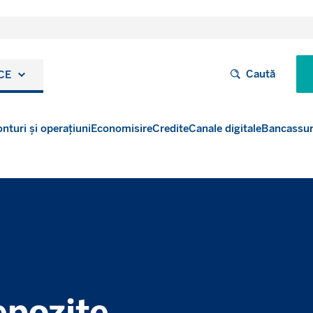
Caută
CE
nturi și operațiuni
Economisire
Credite
Canale digitale
Bancassu
pozite