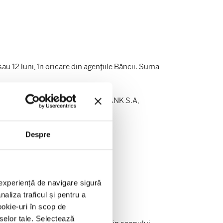
au 12 luni, în oricare din agențiile Băncii. Suma
tul curent deschis la GARANTI BANK S.A,
Despre
te la data de 15.05.2026;
paniei;
o experiență de navigare sigură
aliza traficul și pentru a
ookie-uri în scop de
eselor tale. Selectează