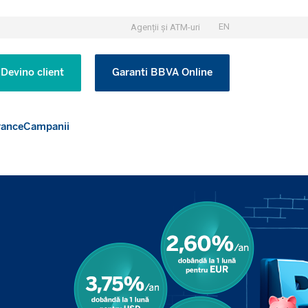
EN
Agenții și ATM-uri
Devino client
Garanti BBVA Online
rance
Campanii