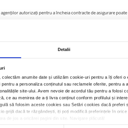
 agenților autorizați pentru a încheia contracte de asigurare poate 
Detalii
uri
l, colectăm anumite date și utilizăm cookie-uri pentru a îți oferi 
Te-ar putea interesa și
 pentru a personaliza conținutul sau reclamele oferite, pentru a an
ionalitățile site-ului. Avem nevoie de acordul tău pentru a folosi c
ă, ce au menirea de a-ți livra conținut conform profilului și inter
gulă să folosim aceste cookies sau Setări cookies dacă preferi s
io grijă dacă te răzgândești, iți poți modifică preferințele în ori
tea de jos a oricărei pagini din site. Navigare plăcută!