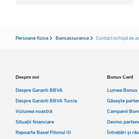
Persoane fizice
Bancassurance
Contact echipă de as
Despre noi
Bonus Card
Despre Garanti BBVA
Lumea Bonus 
Despre Garanti BBVA Turcia
Găsește parten
Viziunea noastră
Campanii Bon
Situații financiare
Devino parten
Rapoarte Basel Pilonul III
Întrebări și ră