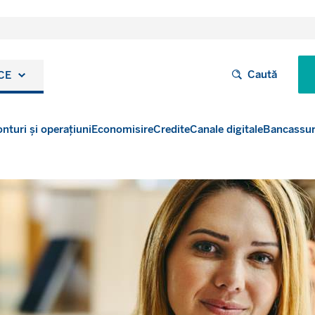
Caută
CE
nturi și operațiuni
Economisire
Credite
Canale digitale
Bancassu