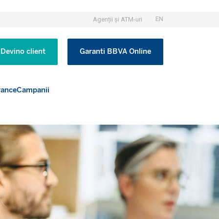
EN
Agenții și ATM-uri
Devino client
Garanti BBVA Online
rance
Campanii