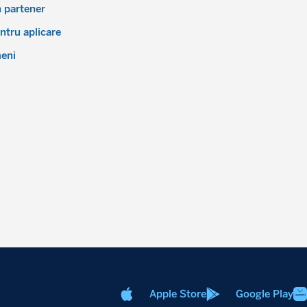
 partener
tru aplicare
meni
Apple Store
Google Play