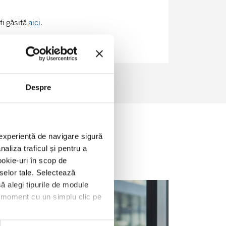
fi găsită
aici
.
Despre
o experiență de navigare sigură
aliza traficul și pentru a
ookie-uri în scop de
eselor tale. Selectează
ă alegi tipurile de module
ce moment cu un simplu clic pe