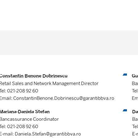
Constantin Benone Dobrinescu
Gu
Retail Sales and Network Management Director
Ba
Tel: 021-208 92 60
Te
Email: ConstantinBenone.Dobrinescu@garantibbva.ro
Em
Mariana-Daniela Stefan
Da
Bancassurance Coordinator
Ba
Tel: 021-208 92 60
Te
E-mail: Daniela.Stefan@garantibbva.ro
E-