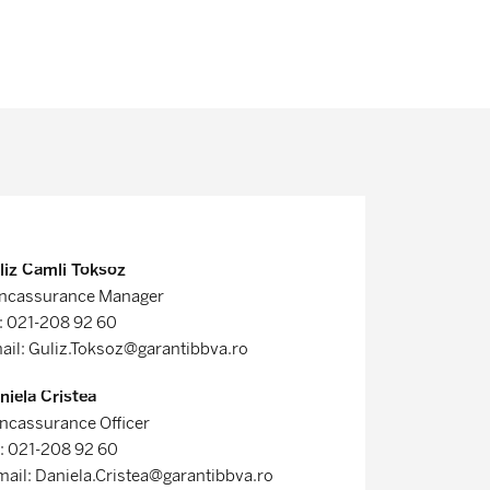
liz Camli Toksoz
ncassurance Manager
l: 021-208 92 60
ail: Guliz.Toksoz@garantibbva.ro
niela Cristea
ncassurance Officer
l: 021-208 92 60
mail: Daniela.Cristea@garantibbva.ro