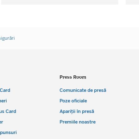
igurări
Press Room
Card
Comunicate de presă
eri
Poze oficiale
us Card
Apariții în presă
er
Premiile noastre
spunsuri