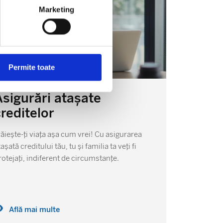
Marketing
Permite toate
Asigurări atașate
Asig
creditelor
card
răiește-ți viața așa cum vrei! Cu asigurarea
Cum poți
tașată creditului tău, tu și familia ta veți fi
BBVA
rotejați, indiferent de circumstanțe.
Află mai multe
Afl