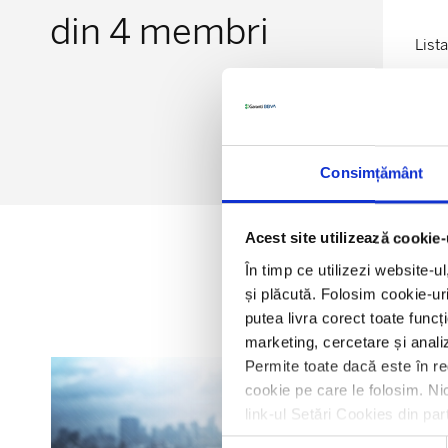
din 4 membri
Lista
Consimțământ
Acest site utilizează cookie-
În timp ce utilizezi website-u
și plăcută. Folosim cookie-uri
putea livra corect toate funcț
marketing, cercetare și analiz
Permite toate dacă este în re
cookie pe care le folosim. Nic
link-ul Setări Cookies din par
Selecția