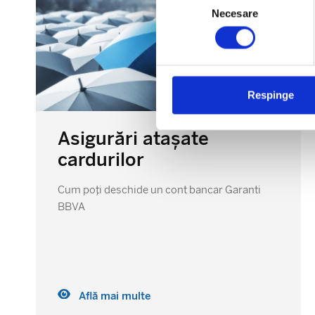
Necesare
consimțământului
Respinge
Asigurări atașate
cardurilor
Cum poți deschide un cont bancar Garanti
BBVA
Află mai multe